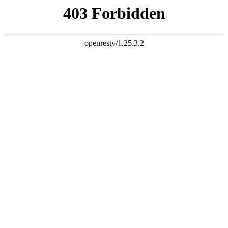
k8集团
网站首页
关于我们
案例展示
豆包推广
建站套餐
案例展示
联系我们
最新案例 Latest case